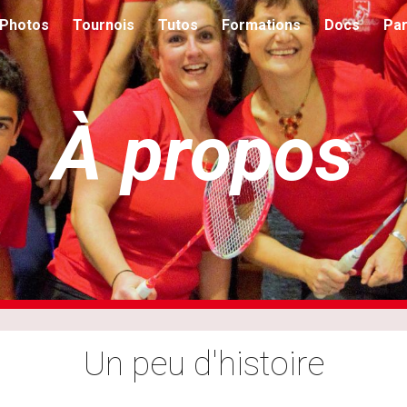
Photos
Tournois
Tutos
Formations
Docs
Par
ip to main content
Skip to navigat
À propos
Un peu d'histoire